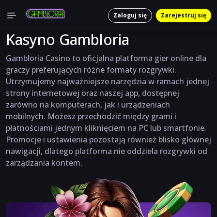
Zaloguj się
Zarejestruj się
Kasyno Gambloria
Gambloria Casino to oficjalna platforma gier online dla
graczy preferujących różne formaty rozgrywki.
Utrzymujemy najważniejsze narzędzia w ramach jednej
strony internetowej oraz naszej app, dostępnej
zarówno na komputerach, jak i urządzeniach
mobilnych. Możesz przechodzić między grami i
płatnościami jednym kliknięciem na PC lub smartfonie.
Promocje i ustawienia pozostają również blisko głównej
nawigacji, dlatego platforma nie oddziela rozgrywki od
zarządzania kontem.